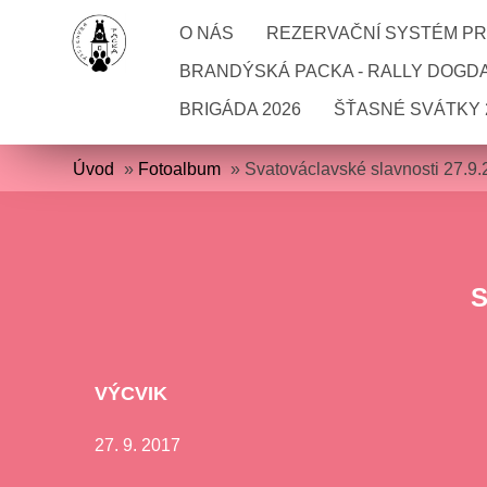
O NÁS
REZERVAČNÍ SYSTÉM PRO
BRANDÝSKÁ PACKA - RALLY DOGD
BRIGÁDA 2026
ŠŤASNÉ SVÁTKY 
Úvod
»
Fotoalbum
»
Svatováclavské slavnosti 27.9
S
VÝCVIK
27. 9. 2017