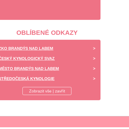
OBLÍBENÉ ODKAZY
ZKO BRANDÝS NAD LABEM
ČESKÝ KYNOLOGICKÝ SVAZ
MĚSTO BRANDÝS NAD LABEM
STŘEDOČESKÁ KYNOLOGIE
DAISY OF HIGHLAND - CHOVATELSKÁ STANICE -
Zobrazit vše | zavřít
SHELTIE