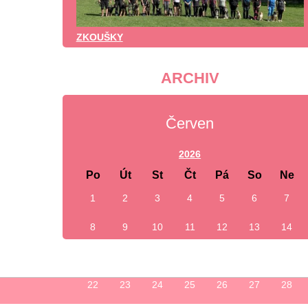
ZKOUŠKY
ARCHIV
Červen
2026
Po
Út
St
Čt
Pá
So
Ne
1
2
3
4
5
6
7
8
9
10
11
12
13
14
15
16
17
18
19
20
21
22
23
24
25
26
27
28