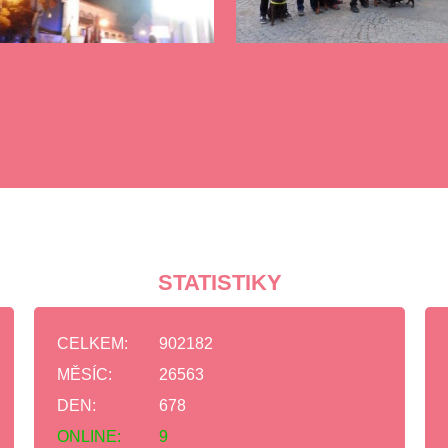
STATISTIKY
CELKEM:
902182
MĚSÍC:
26563
DEN:
678
ONLINE:
9