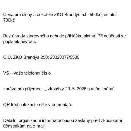
Cena pro členy a čekatele ZKO Brandýs n.L. 500kč, ostatní
700kč
Bez úhrady startovného nebude přihláška platná. Při neúčasti se
poplatek nevrací.
Č.Ú. ZKO Brandýs 290: 29029077/5500
VS – vaše telefonní číslo
zpráva pro příjemce_ „ zkoušky 23. 5. 2026 a vaše jméno“
QR kód naleznete níže v komentáři.
Detailní organizační informace budou zaslány před zkouškami
účastníkům na e-mail.