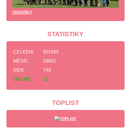
ZKOUŠKY
STATISTIKY
CELKEM:
901685
MĚSÍC:
26631
DEN:
749
ONLINE:
12
TOPLIST