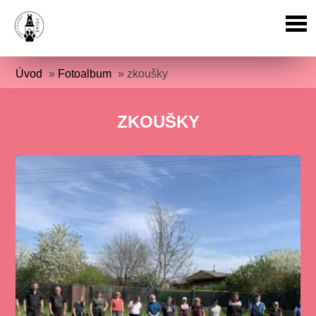
Úvod
»
Fotoalbum
»
zkoušky
ZKOUŠKY