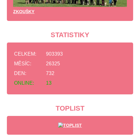
ZKOUŠKY
STATISTIKY
CELKEM:
903393
MĚSÍC:
26325
DEN:
732
ONLINE:
13
TOPLIST