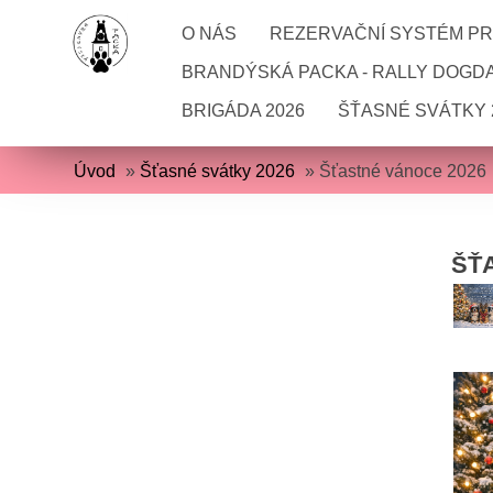
O NÁS
REZERVAČNÍ SYSTÉM PRO
BRANDÝSKÁ PACKA - RALLY DOGD
BRIGÁDA 2026
ŠŤASNÉ SVÁTKY 
Úvod
»
Šťasné svátky 2026
»
Šťastné vánoce 2026
ŠŤ