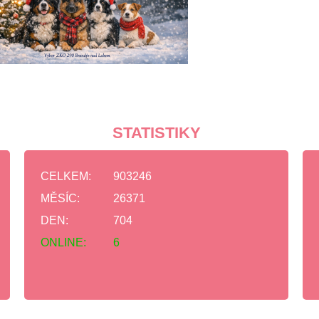
STATISTIKY
CELKEM:
903246
MĚSÍC:
26371
DEN:
704
ONLINE:
6