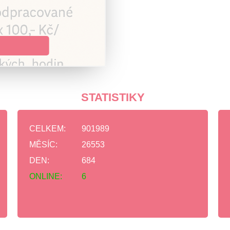
STATISTIKY
CELKEM:
901989
MĚSÍC:
26553
DEN:
684
ONLINE:
6