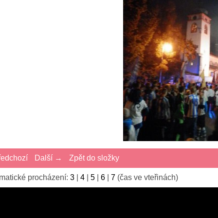
edchozí
Další →
Zpět do složky
matické procházení:
3
|
4
|
5
|
6
|
7
(čas ve vteřinách)