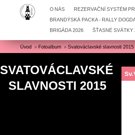
O NÁS
REZERVAČNÍ SYSTÉM PRO
BRANDÝSKÁ PACKA - RALLY DOGD
BRIGÁDA 2026
ŠŤASNÉ SVÁTKY 
Úvod
»
Fotoalbum
»
Svatováclavské slavnosti 2015
SVATOVÁCLAVSKÉ
Sv.
SLAVNOSTI 2015