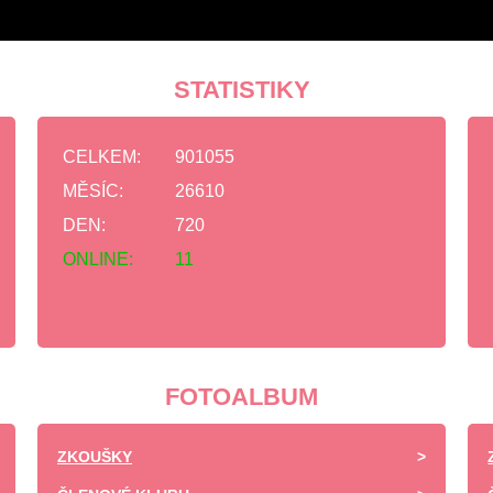
STATISTIKY
CELKEM:
901055
MĚSÍC:
26610
DEN:
720
ONLINE:
11
FOTOALBUM
ZKOUŠKY