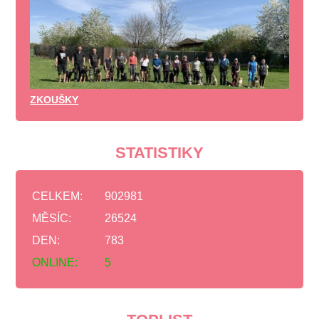
ZKOUŠKY
STATISTIKY
CELKEM:
902981
MĚSÍC:
26524
DEN:
783
ONLINE:
5