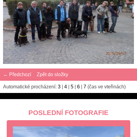
← Předchozí
Zpět do složky
Automatické procházení:
3
|
4
|
5
|
6
|
7
(čas ve vteřinách)
POSLEDNÍ FOTOGRAFIE