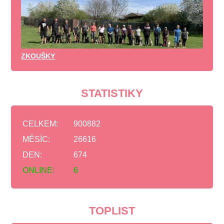
ZKOUŠKY
STATISTIKY
CELKEM:
900882
MĚSÍC:
26616
DEN:
674
ONLINE:
6
TOPLIST