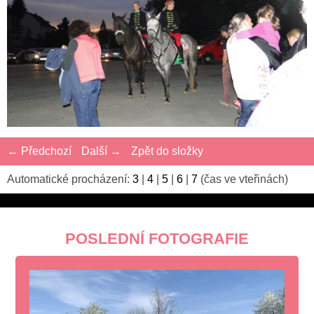
← Předchozí
Další →
Zpět do složky
Automatické procházení:
3
|
4
|
5
|
6
|
7
(čas ve vteřinách)
POSLEDNÍ FOTOGRAFIE