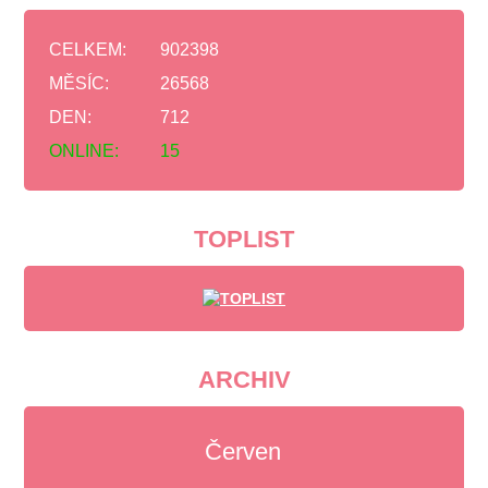
CELKEM:
902398
MĚSÍC:
26568
DEN:
712
ONLINE:
15
TOPLIST
ARCHIV
Červen