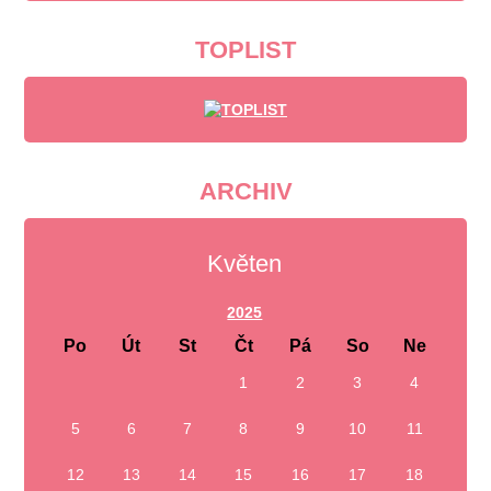
TOPLIST
ARCHIV
Květen
2025
Po
Út
St
Čt
Pá
So
Ne
1
2
3
4
5
6
7
8
9
10
11
12
13
14
15
16
17
18