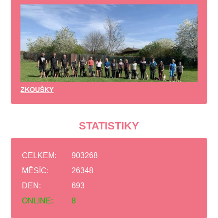
ZKOUŠKY
STATISTIKY
CELKEM:
903268
MĚSÍC:
26348
DEN:
693
ONLINE:
8