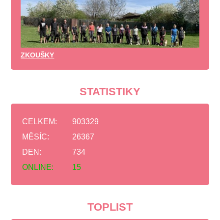
ZKOUŠKY
STATISTIKY
CELKEM:
903329
MĚSÍC:
26367
DEN:
734
ONLINE:
15
TOPLIST