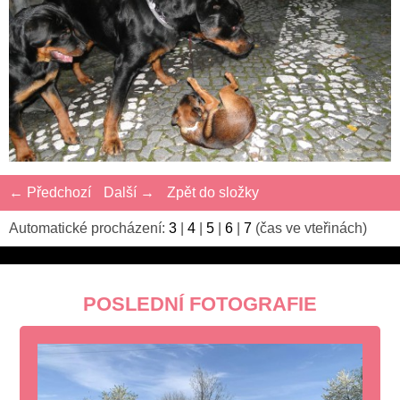
← Předchozí
Další →
Zpět do složky
Automatické procházení:
3
|
4
|
5
|
6
|
7
(čas ve vteřinách)
POSLEDNÍ FOTOGRAFIE