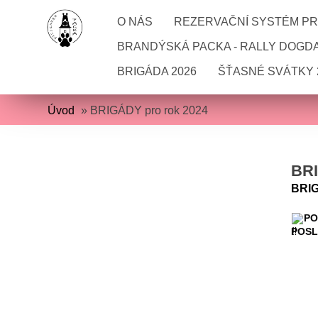
O NÁS
REZERVAČNÍ SYSTÉM PRO
BRANDÝSKÁ PACKA - RALLY DOGD
BRIGÁDA 2026
ŠŤASNÉ SVÁTKY 
Úvod
»
BRIGÁDY pro rok 2024
BR
BRIGÁ
PO
POSLE