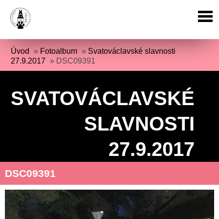
Úvod
»
Fotoalbum
»
Svatováclavské slavnosti
27.9.2017
»
DSC09391
SVATOVÁCLAVSKÉ
SLAVNOSTI
27.9.2017
DSC09391