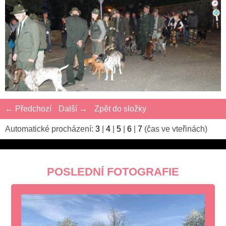
← Předchozí
Další →
Zpět do složky
Automatické procházení:
3
|
4
|
5
|
6
|
7
(čas ve vteřinách)
POSLEDNÍ FOTOGRAFIE