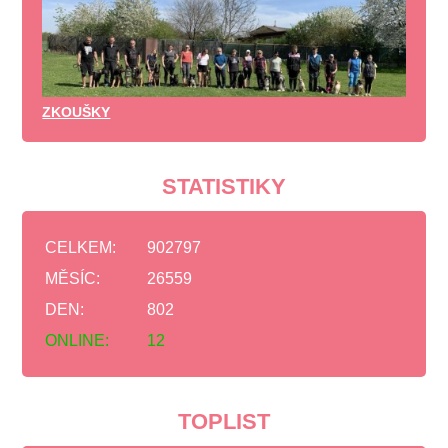
ZKOUŠKY
STATISTIKY
CELKEM:
902797
MĚSÍC:
26559
DEN:
802
ONLINE:
12
TOPLIST