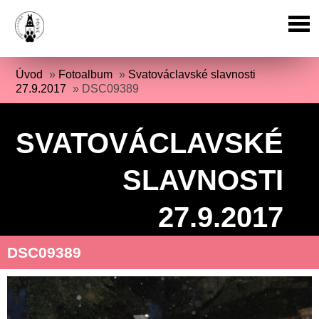
Úvod
»
Fotoalbum
»
Svatováclavské slavnosti
27.9.2017
»
DSC09389
SVATOVÁCLAVSKÉ
SLAVNOSTI
27.9.2017
DSC09389