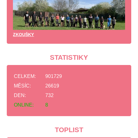
ZKOUŠKY
STATISTIKY
CELKEM:
901729
MĚSÍC:
26619
DEN:
732
ONLINE:
8
TOPLIST