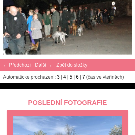
← Předchozí
Další →
Zpět do složky
Automatické procházení:
3
|
4
|
5
|
6
|
7
(čas ve vteřinách)
POSLEDNÍ FOTOGRAFIE