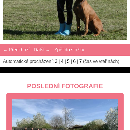
← Předchozí
Další →
Zpět do složky
Automatické procházení:
3
|
4
|
5
|
6
|
7
(čas ve vteřinách)
POSLEDNÍ FOTOGRAFIE