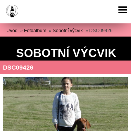
Úvod
»
Fotoalbum
»
Sobotní výcvik
»
DSC09426
SOBOTNÍ VÝCVIK
DSC09426