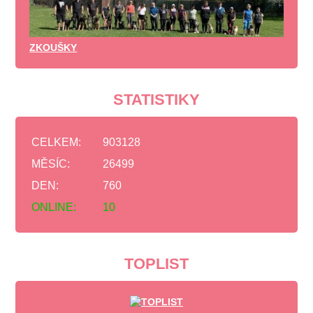
ZKOUŠKY
STATISTIKY
CELKEM:
903128
MĚSÍC:
26499
DEN:
760
ONLINE:
10
TOPLIST