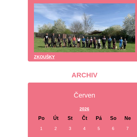
ZKOUŠKY
ARCHIV
Červen
2026
Po
Út
St
Čt
Pá
So
Ne
1
2
3
4
5
6
7