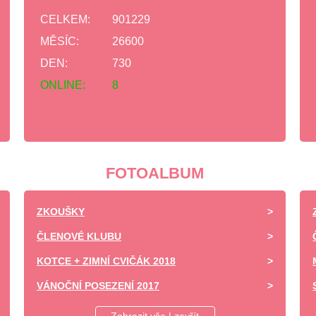
CELKEM:
901229
MĚSÍC:
26600
DEN:
730
ONLINE:
8
FOTOALBUM
ZKOUŠKY
ČLENOVÉ KLUBU
KOTCE + ZIMNÍ CVIČÁK 2018
VÁNOČNÍ POSEZENÍ 2017
DĚTSKÝ DEN ZÁPY 2017 -UKÁZKA VÝCVIKU