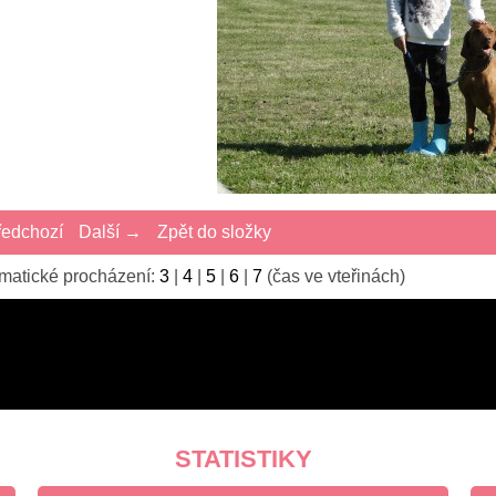
edchozí
Další →
Zpět do složky
matické procházení:
3
|
4
|
5
|
6
|
7
(čas ve vteřinách)
STATISTIKY