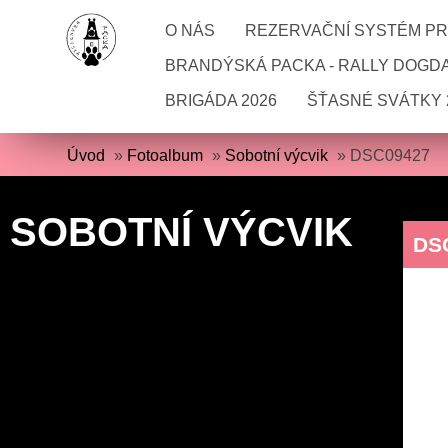
O NÁS
REZERVAČNÍ SYSTÉM PRO
BRANDÝSKÁ PACKA - RALLY DOGD
BRIGÁDA 2026
ŠŤASNÉ SVÁTKY 
Úvod
»
Fotoalbum
»
Sobotní výcvik
»
DSC09427
SOBOTNÍ VÝCVIK
DS