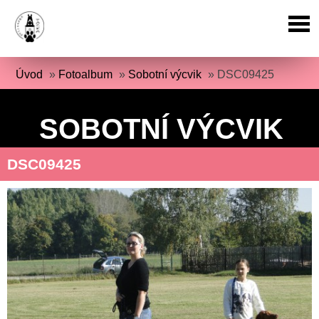
Úvod
»
Fotoalbum
»
Sobotní výcvik
»
DSC09425
SOBOTNÍ VÝCVIK
DSC09425