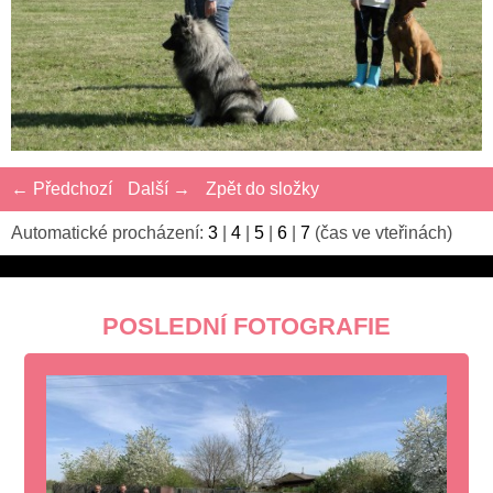
← Předchozí
Další →
Zpět do složky
Automatické procházení:
3
|
4
|
5
|
6
|
7
(čas ve vteřinách)
POSLEDNÍ FOTOGRAFIE