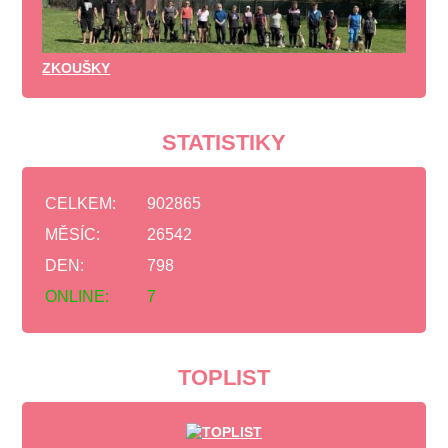
ZKOUŠKY
STATISTIKY
CELKEM:
902865
MĚSÍC:
26542
DEN:
798
ONLINE:
7
TOPLIST