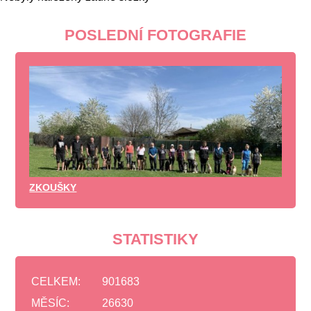
POSLEDNÍ FOTOGRAFIE
ZKOUŠKY
STATISTIKY
CELKEM:
901683
MĚSÍC:
26630