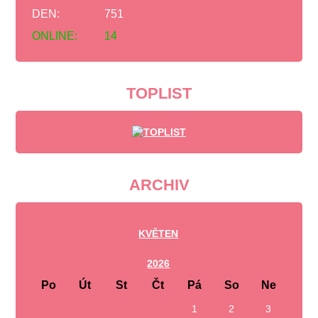
DEN:
751
ONLINE:
14
TOPLIST
ARCHIV
KVĚTEN
2026
Po
Út
St
Čt
Pá
So
Ne
1
2
3