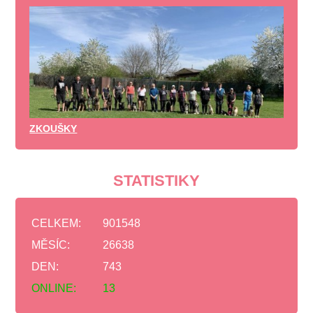
ZKOUŠKY
STATISTIKY
CELKEM:
901548
MĚSÍC:
26638
DEN:
743
ONLINE:
13