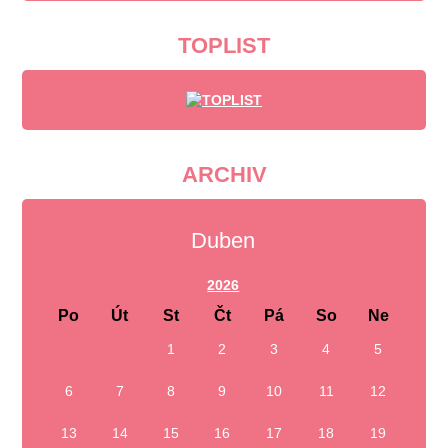
TOPLIST
ARCHIV
Duben
2026
Po
Út
St
Čt
Pá
So
Ne
1
2
3
4
5
6
7
8
9
10
11
12
13
14
15
16
17
18
19