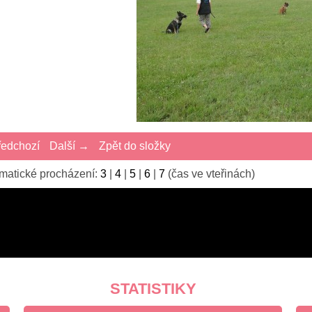
edchozí
Další →
Zpět do složky
matické procházení:
3
|
4
|
5
|
6
|
7
(čas ve vteřinách)
STATISTIKY