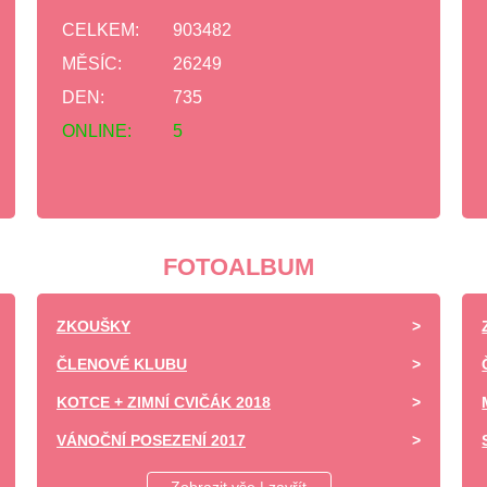
CELKEM:
903482
MĚSÍC:
26249
DEN:
735
ONLINE:
5
FOTOALBUM
ZKOUŠKY
ČLENOVÉ KLUBU
KOTCE + ZIMNÍ CVIČÁK 2018
VÁNOČNÍ POSEZENÍ 2017
DĚTSKÝ DEN ZÁPY 2017 -UKÁZKA VÝCVIKU