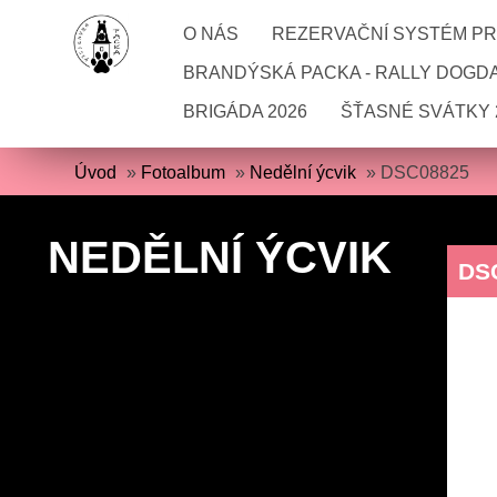
O NÁS
REZERVAČNÍ SYSTÉM PRO
BRANDÝSKÁ PACKA - RALLY DOGD
BRIGÁDA 2026
ŠŤASNÉ SVÁTKY 
Úvod
»
Fotoalbum
»
Nedělní ýcvik
»
DSC08825
NEDĚLNÍ ÝCVIK
DS