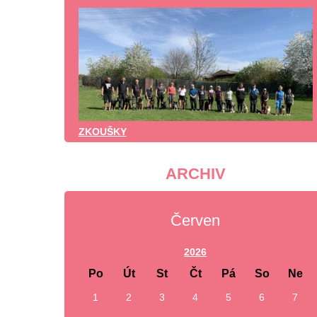
ZKOUŠKY
ARCHIV
Červen
2026
Po
Út
St
Čt
Pá
So
Ne
1
2
3
4
5
6
7