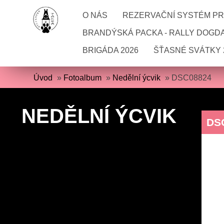
O NÁS
REZERVAČNÍ SYSTÉM PRO
BRANDÝSKÁ PACKA - RALLY DOGD
BRIGÁDA 2026
ŠŤASNÉ SVÁTKY 
Úvod
»
Fotoalbum
»
Nedělní ýcvik
»
DSC08824
NEDĚLNÍ ÝCVIK
DS