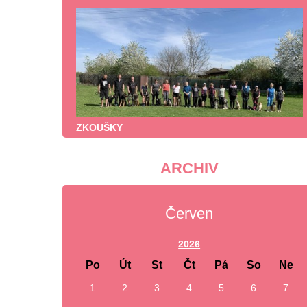
ZKOUŠKY
ARCHIV
Červen
2026
Po
Út
St
Čt
Pá
So
Ne
1
2
3
4
5
6
7