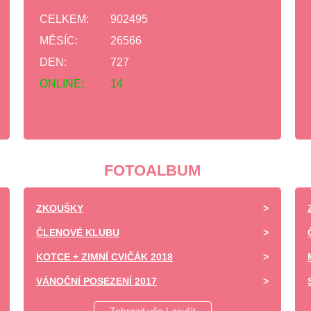
CELKEM:
902495
MĚSÍC:
26566
DEN:
727
ONLINE:
14
FOTOALBUM
ZKOUŠKY
ČLENOVÉ KLUBU
KOTCE + ZIMNÍ CVIČÁK 2018
VÁNOČNÍ POSEZENÍ 2017
DĚTSKÝ DEN ZÁPY 2017 -UKÁZKA VÝCVIKU