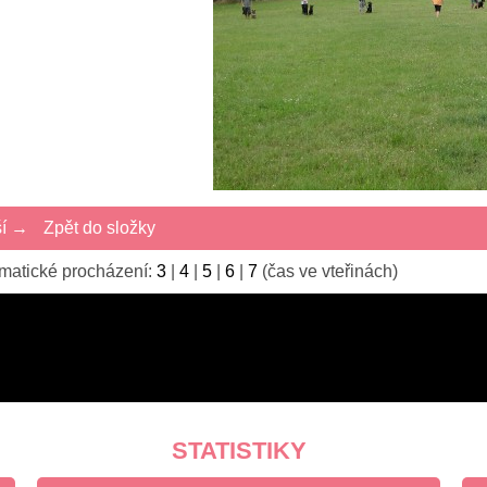
ší →
Zpět do složky
matické procházení:
3
|
4
|
5
|
6
|
7
(čas ve vteřinách)
STATISTIKY