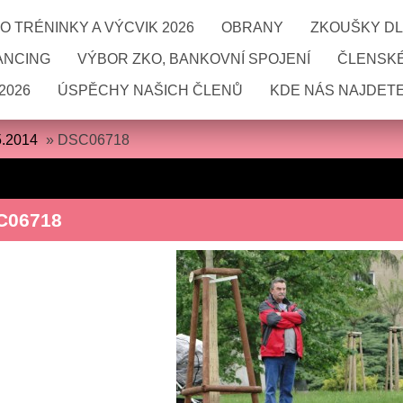
 TRÉNINKY A VÝCVIK 2026
OBRANY
ZKOUŠKY DL
ANCING
VÝBOR ZKO, BANKOVNÍ SPOJENÍ
ČLENSKÉ
2026
ÚSPĚCHY NAŠICH ČLENŮ
KDE NÁS NAJDETE
5.2014
»
DSC06718
C06718