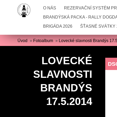
O NÁS
REZERVAČNÍ SYSTÉM PRO
BRANDÝSKÁ PACKA - RALLY DOGD
BRIGÁDA 2026
ŠŤASNÉ SVÁTKY 
Úvod
»
Fotoalbum
»
Lovecké slavnosti Brandýs 17.
LOVECKÉ
DS
SLAVNOSTI
BRANDÝS
17.5.2014