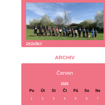
ZKOUŠKY
ARCHIV
Červen
2026
Po
Út
St
Čt
Pá
So
Ne
1
2
3
4
5
6
7