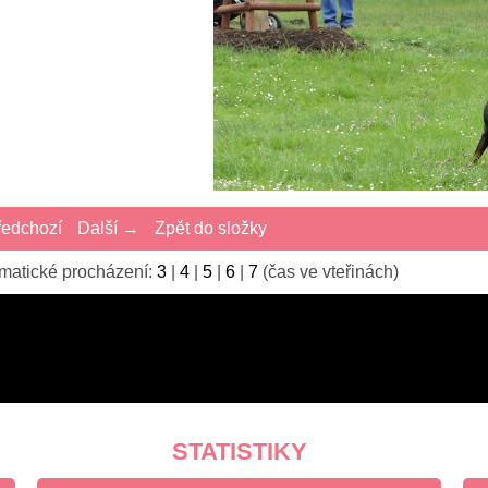
edchozí
Další →
Zpět do složky
matické procházení:
3
|
4
|
5
|
6
|
7
(čas ve vteřinách)
STATISTIKY