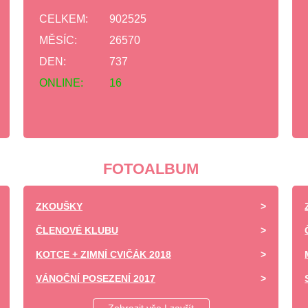
CELKEM:
902525
MĚSÍC:
26570
DEN:
737
ONLINE:
16
FOTOALBUM
ZKOUŠKY
ČLENOVÉ KLUBU
KOTCE + ZIMNÍ CVIČÁK 2018
VÁNOČNÍ POSEZENÍ 2017
DĚTSKÝ DEN ZÁPY 2017 -UKÁZKA VÝCVIKU