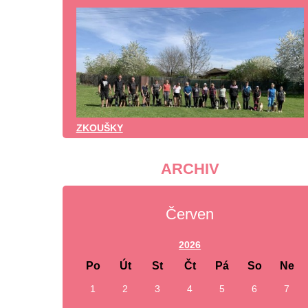
ZKOUŠKY
ARCHIV
Červen
2026
Po
Út
St
Čt
Pá
So
Ne
1
2
3
4
5
6
7