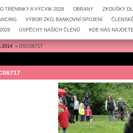
 TRÉNINKY A VÝCVIK 2026
OBRANY
ZKOUŠKY DL
ANCING
VÝBOR ZKO, BANKOVNÍ SPOJENÍ
ČLENSKÉ
2026
ÚSPĚCHY NAŠICH ČLENŮ
KDE NÁS NAJDETE
5.2014
»
DSC06717
C06717