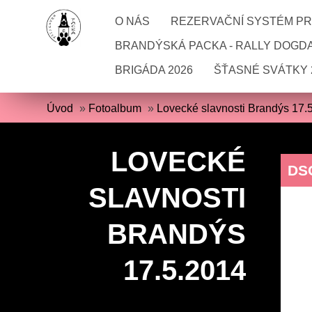
O NÁS
REZERVAČNÍ SYSTÉM PRO
BRANDÝSKÁ PACKA - RALLY DOGD
BRIGÁDA 2026
ŠŤASNÉ SVÁTKY 
Úvod
»
Fotoalbum
»
Lovecké slavnosti Brandýs 17.
LOVECKÉ
DS
SLAVNOSTI
BRANDÝS
17.5.2014