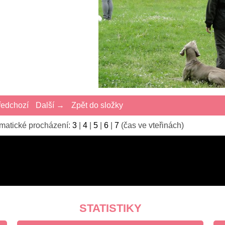
edchozí
Další →
Zpět do složky
matické procházení:
3
|
4
|
5
|
6
|
7
(čas ve vteřinách)
STATISTIKY