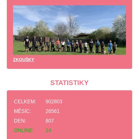
ZKOUŠKY
STATISTIKY
CELKEM:
902803
MĚSÍC:
26561
DEN:
807
ONLINE:
14