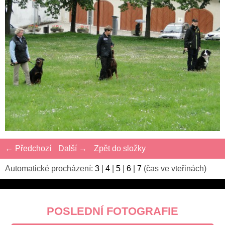
← Předchozí
Další →
Zpět do složky
Automatické procházení:
3
|
4
|
5
|
6
|
7
(čas ve vteřinách)
POSLEDNÍ FOTOGRAFIE