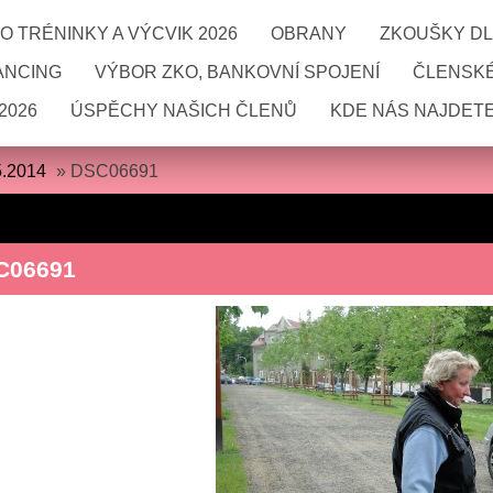
 TRÉNINKY A VÝCVIK 2026
OBRANY
ZKOUŠKY DL
ANCING
VÝBOR ZKO, BANKOVNÍ SPOJENÍ
ČLENSKÉ
2026
ÚSPĚCHY NAŠICH ČLENŮ
KDE NÁS NAJDETE
5.2014
»
DSC06691
C06691