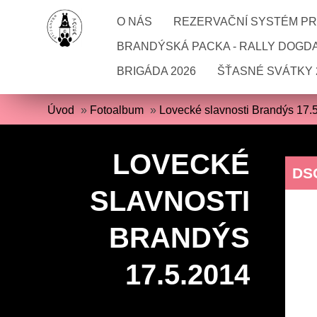
O NÁS
REZERVAČNÍ SYSTÉM PRO
BRANDÝSKÁ PACKA - RALLY DOGD
BRIGÁDA 2026
ŠŤASNÉ SVÁTKY 
Úvod
»
Fotoalbum
»
Lovecké slavnosti Brandýs 17.
LOVECKÉ
DS
SLAVNOSTI
BRANDÝS
17.5.2014