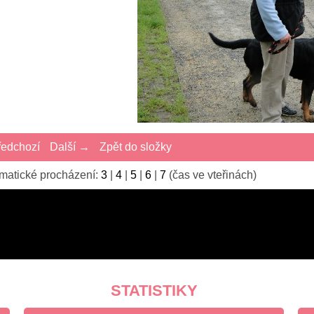
edchozí
Další →
Zpět do složky
matické procházení:
3
|
4
|
5
|
6
|
7
(čas ve vteřinách)
STATISTIKY