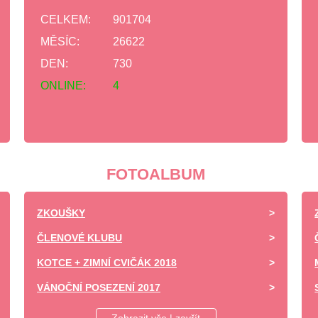
CELKEM:
901704
MĚSÍC:
26622
DEN:
730
ONLINE:
4
FOTOALBUM
ZKOUŠKY
ČLENOVÉ KLUBU
KOTCE + ZIMNÍ CVIČÁK 2018
VÁNOČNÍ POSEZENÍ 2017
DĚTSKÝ DEN ZÁPY 2017 -UKÁZKA VÝCVIKU