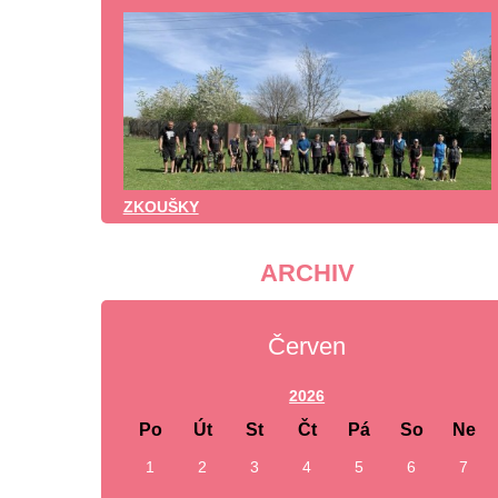
ZKOUŠKY
ARCHIV
Červen
2026
Po
Út
St
Čt
Pá
So
Ne
1
2
3
4
5
6
7