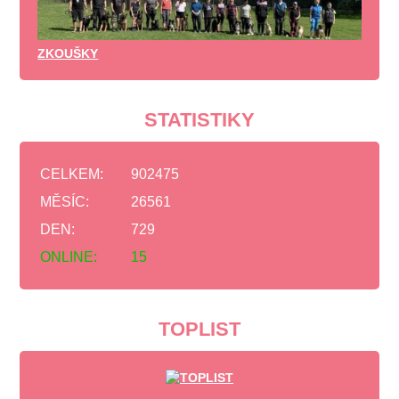
ZKOUŠKY
STATISTIKY
CELKEM:
902475
MĚSÍC:
26561
DEN:
729
ONLINE:
15
TOPLIST