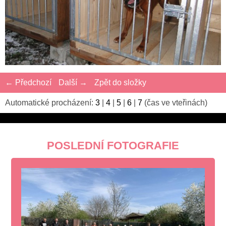
← Předchozí
Další →
Zpět do složky
Automatické procházení:
3
|
4
|
5
|
6
|
7
(čas ve vteřinách)
POSLEDNÍ FOTOGRAFIE