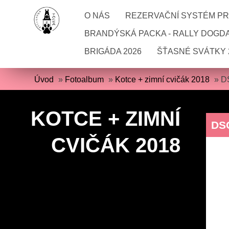
O NÁS
REZERVAČNÍ SYSTÉM PRO
BRANDÝSKÁ PACKA - RALLY DOGD
BRIGÁDA 2026
ŠŤASNÉ SVÁTKY 
Úvod
»
Fotoalbum
»
Kotce + zimní cvičák 2018
»
D
KOTCE + ZIMNÍ
DS
CVIČÁK 2018