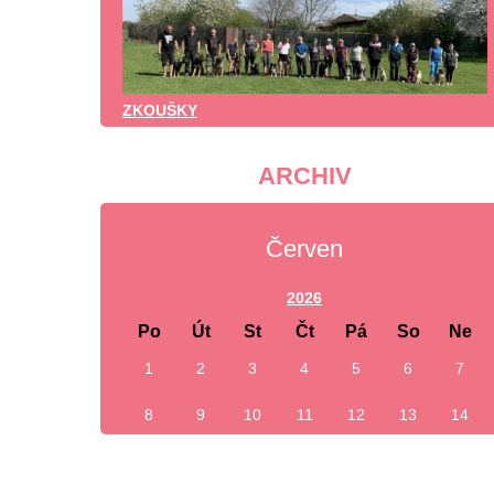
ZKOUŠKY
ARCHIV
Červen
2026
Po
Út
St
Čt
Pá
So
Ne
1
2
3
4
5
6
7
8
9
10
11
12
13
14
15
16
17
18
19
20
21