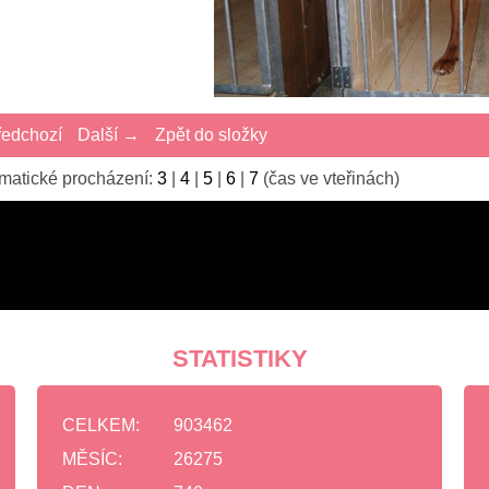
edchozí
Další →
Zpět do složky
matické procházení:
3
|
4
|
5
|
6
|
7
(čas ve vteřinách)
STATISTIKY
CELKEM:
903462
MĚSÍC:
26275