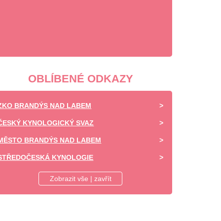
OBLÍBENÉ ODKAZY
ZKO BRANDÝS NAD LABEM
ČESKÝ KYNOLOGICKÝ SVAZ
MĚSTO BRANDÝS NAD LABEM
STŘEDOČESKÁ KYNOLOGIE
DAISY OF HIGHLAND - CHOVATELSKÁ STANICE -
Zobrazit vše | zavřít
SHELTIE