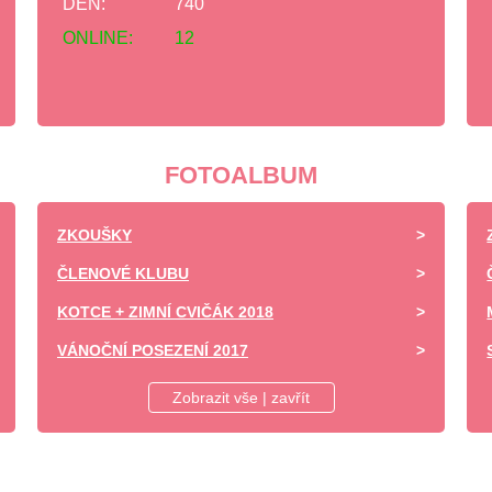
DEN:
740
ONLINE:
12
FOTOALBUM
ZKOUŠKY
ČLENOVÉ KLUBU
KOTCE + ZIMNÍ CVIČÁK 2018
VÁNOČNÍ POSEZENÍ 2017
DĚTSKÝ DEN ZÁPY 2017 -UKÁZKA VÝCVIKU
Zobrazit vše | zavřít
SOBOTNÍ VÝCVIK
NEDĚLNÍ ÝCVIK