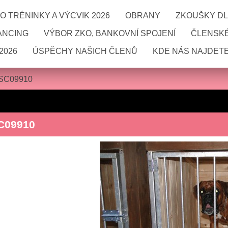
 TRÉNINKY A VÝCVIK 2026
OBRANY
ZKOUŠKY DL
ANCING
VÝBOR ZKO, BANKOVNÍ SPOJENÍ
ČLENSKÉ
2026
ÚSPĚCHY NAŠICH ČLENŮ
KDE NÁS NAJDETE
SC09910
C09910