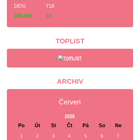
DEN:
718
ONLINE:
10
TOPLIST
ARCHIV
Červen
2026
Po
Út
St
Čt
Pá
So
Ne
1
2
3
4
5
6
7