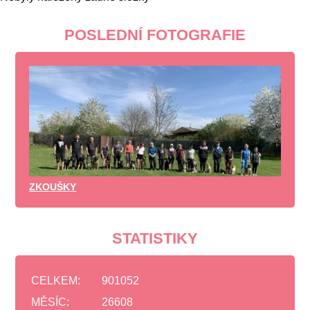
POSLEDNÍ FOTOGRAFIE
ZKOUŠKY
STATISTIKY
CELKEM:
901052
MĚSÍC:
26608