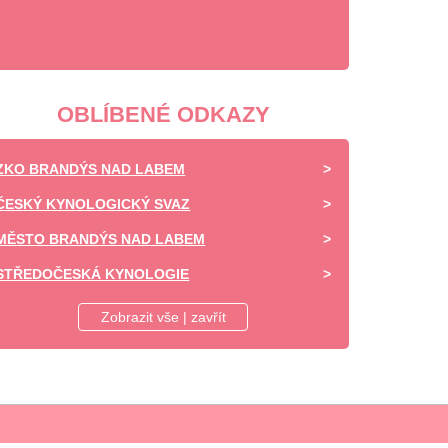
OBLÍBENÉ ODKAZY
ZKO BRANDÝS NAD LABEM
ČESKÝ KYNOLOGICKÝ SVAZ
MĚSTO BRANDÝS NAD LABEM
STŘEDOČESKÁ KYNOLOGIE
DAISY OF HIGHLAND - CHOVATELSKÁ STANICE -
Zobrazit vše | zavřít
SHELTIE