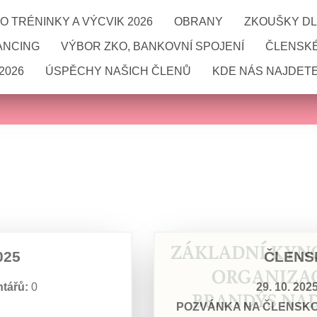
 TRÉNINKY A VÝCVIK 2026
OBRANY
ZKOUŠKY DL
ANCING
VÝBOR ZKO, BANKOVNÍ SPOJENÍ
ČLENSKÉ
2026
ÚSPĚCHY NAŠICH ČLENŮ
KDE NÁS NAJDETE
025
ČLENSK
tářů:
0
29. 10. 202
POZVÁNKA NA ČLENSKOU 