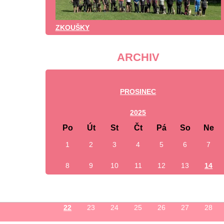
ZKOUŠKY
ARCHIV
PROSINEC
2025
Po
Út
St
Čt
Pá
So
Ne
1
2
3
4
5
6
7
8
9
10
11
12
13
14
15
16
17
18
19
20
21
22
23
24
25
26
27
28