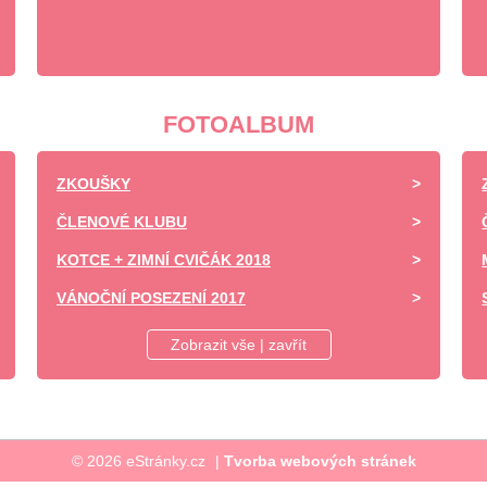
FOTOALBUM
ZKOUŠKY
ČLENOVÉ KLUBU
KOTCE + ZIMNÍ CVIČÁK 2018
VÁNOČNÍ POSEZENÍ 2017
DĚTSKÝ DEN ZÁPY 2017 -UKÁZKA VÝCVIKU
Zobrazit vše | zavřít
SOBOTNÍ VÝCVIK
NEDĚLNÍ ÝCVIK
SVATOVÁCLAVSKÉ SLAVNOSTI 27.9.2017
© 2026 eStránky.cz
|
Tvorba webových stránek