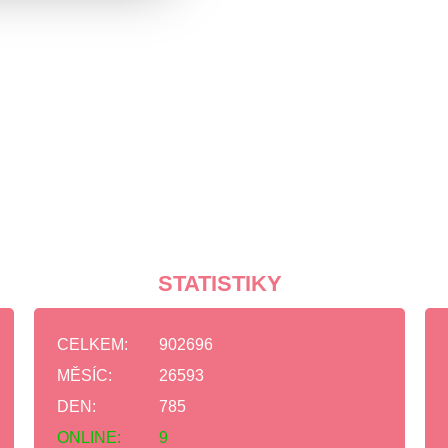
STATISTIKY
CELKEM:
902696
MĚSÍC:
26593
DEN:
785
ONLINE:
9