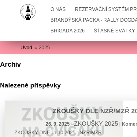
O NÁS
REZERVAČNÍ SYSTÉM PRO
BRANDÝSKÁ PACKA - RALLY DOGD
BRIGÁDA 2026
ŠŤASNÉ SVÁTKY 
Úvod
»
2025
Archiv
Nalezené příspěvky
ZKOUŠKY DLE NZŘ/MZŘ 2
ZKOUŠKY 2025
26. 9. 2025
|
Komen
ZKOUŠKY DNE 11.10.2025 - NZŘ/MZŘ