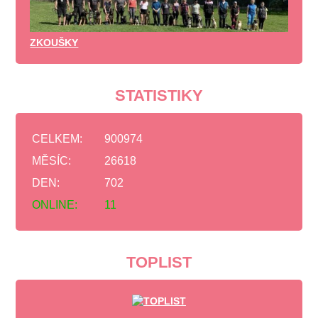
ZKOUŠKY
STATISTIKY
CELKEM:
900974
MĚSÍC:
26618
DEN:
702
ONLINE:
11
TOPLIST