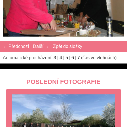
← Předchozí
Další →
Zpět do složky
Automatické procházení:
3
|
4
|
5
|
6
|
7
(čas ve vteřinách)
POSLEDNÍ FOTOGRAFIE