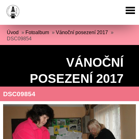
Úvod
»
Fotoalbum
»
Vánoční posezení 2017
»
DSC09854
VÁNOČNÍ
POSEZENÍ 2017
DSC09854