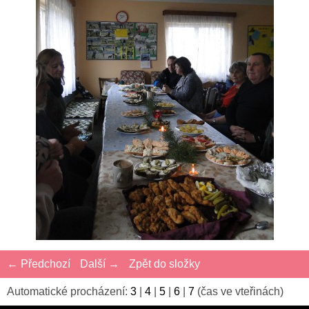
← Předchozí
Další →
Zpět do složky
Automatické procházení:
3
|
4
|
5
|
6
|
7
(čas ve vteřinách)