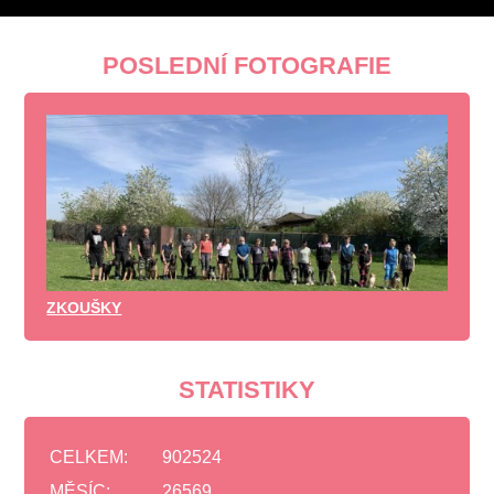
POSLEDNÍ FOTOGRAFIE
ZKOUŠKY
STATISTIKY
CELKEM:
902524
MĚSÍC:
26569