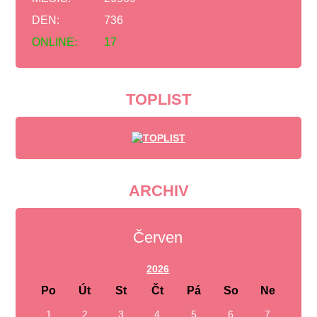
DEN:
736
ONLINE:
17
TOPLIST
ARCHIV
Červen
2026
Po
Út
St
Čt
Pá
So
Ne
1
2
3
4
5
6
7