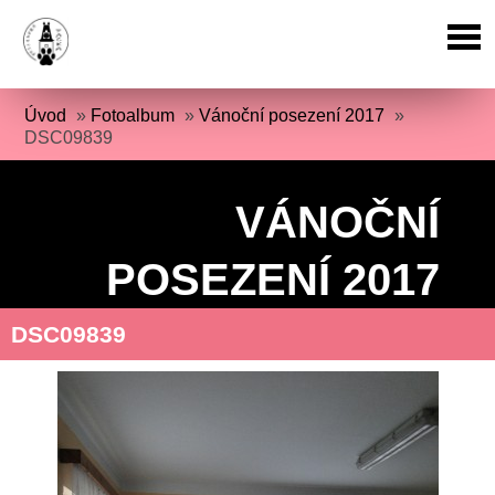
Úvod
»
Fotoalbum
»
Vánoční posezení 2017
»
DSC09839
VÁNOČNÍ
POSEZENÍ 2017
DSC09839