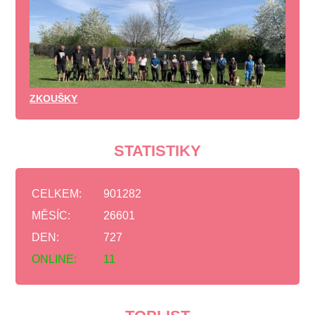
ZKOUŠKY
STATISTIKY
CELKEM:
901282
MĚSÍC:
26601
DEN:
727
ONLINE:
11