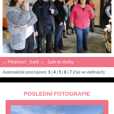
← Předchozí
Další →
Zpět do složky
Automatické procházení:
3
|
4
|
5
|
6
|
7
(čas ve vteřinách)
POSLEDNÍ FOTOGRAFIE