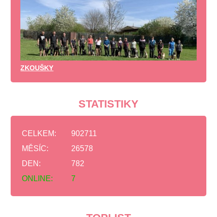
ZKOUŠKY
STATISTIKY
CELKEM:
902711
MĚSÍC:
26578
DEN:
782
ONLINE:
7