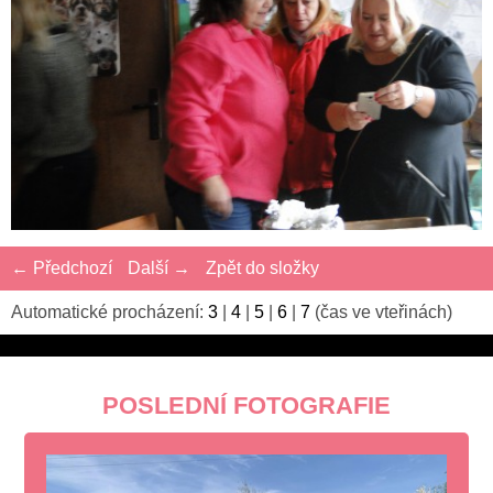
← Předchozí
Další →
Zpět do složky
Automatické procházení:
3
|
4
|
5
|
6
|
7
(čas ve vteřinách)
POSLEDNÍ FOTOGRAFIE