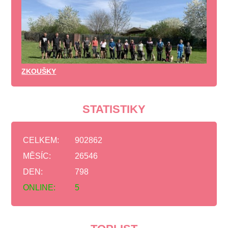
ZKOUŠKY
STATISTIKY
CELKEM:
902862
MĚSÍC:
26546
DEN:
798
ONLINE:
5