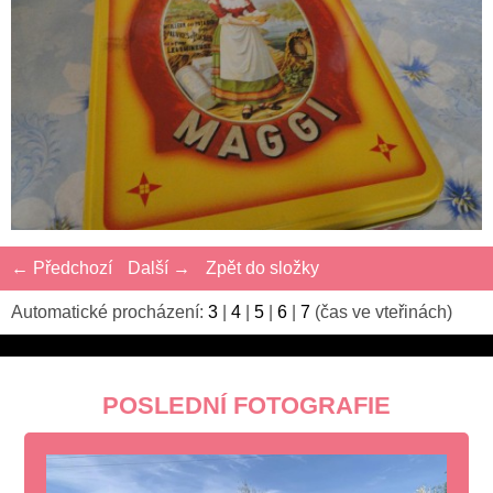
← Předchozí
Další →
Zpět do složky
Automatické procházení:
3
|
4
|
5
|
6
|
7
(čas ve vteřinách)
POSLEDNÍ FOTOGRAFIE