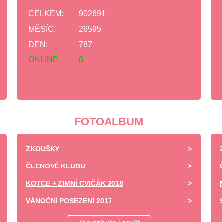
CELKEM:
902691
MĚSÍC:
26595
DEN:
787
ONLINE:
8
FOTOALBUM
ZKOUŠKY
ČLENOVÉ KLUBU
KOTCE + ZIMNÍ CVIČÁK 2018
VÁNOČNÍ POSEZENÍ 2017
DĚTSKÝ DEN ZÁPY 2017 -UKÁZKA VÝCVIKU