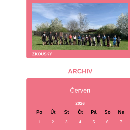
ZKOUŠKY
ARCHIV
Červen
2026
Po
Út
St
Čt
Pá
So
Ne
1
2
3
4
5
6
7