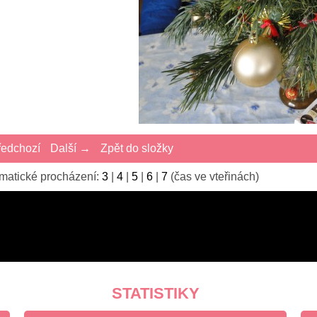
edchozí
Další →
Zpět do složky
matické procházení:
3
|
4
|
5
|
6
|
7
(čas ve vteřinách)
STATISTIKY