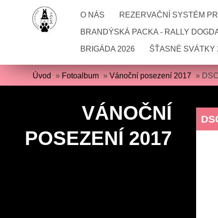
O NÁS
REZERVAČNÍ SYSTÉM PRO
BRANDÝSKÁ PACKA - RALLY DOGD
BRIGÁDA 2026
ŠŤASNÉ SVÁTKY 
Úvod
»
Fotoalbum
»
Vánoční posezení 2017
»
DSC
VÁNOČNÍ
DS
POSEZENÍ 2017