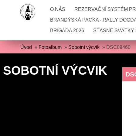
O NÁS
REZERVAČNÍ SYSTÉM PRO
BRANDÝSKÁ PACKA - RALLY DOGD
BRIGÁDA 2026
ŠŤASNÉ SVÁTKY 
Úvod
»
Fotoalbum
»
Sobotní výcvik
»
DSC09460
SOBOTNÍ VÝCVIK
DS