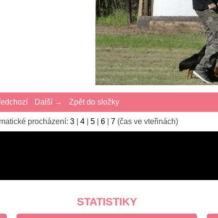
edchozí
Další →
Zpět do složky
matické procházení:
3
|
4
|
5
|
6
|
7
(čas ve vteřinách)
STATISTIKY