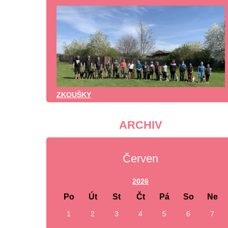
ZKOUŠKY
ARCHIV
Červen
2026
Po
Út
St
Čt
Pá
So
Ne
1
2
3
4
5
6
7