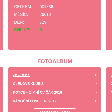
CELKEM:
901836
MĚSÍC:
26613
DEN:
729
ONLINE:
9
FOTOALBUM
ZKOUŠKY
ČLENOVÉ KLUBU
KOTCE + ZIMNÍ CVIČÁK 2018
VÁNOČNÍ POSEZENÍ 2017
DĚTSKÝ DEN ZÁPY 2017 -UKÁZKA VÝCVIKU