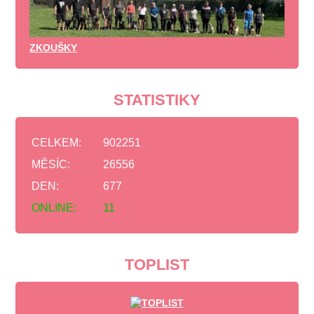
ZKOUŠKY
STATISTIKY
CELKEM:
902251
MĚSÍC:
26556
DEN:
677
ONLINE:
11
TOPLIST