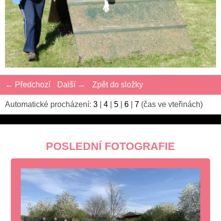
← Předchozí
Další →
Zpět do složky
Automatické procházení:
3
|
4
|
5
|
6
|
7
(čas ve vteřinách)
POSLEDNÍ FOTOGRAFIE