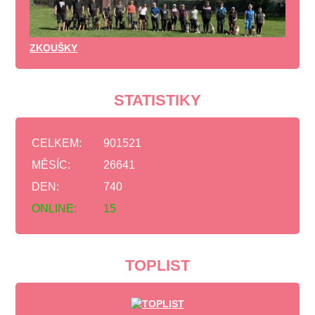
ZKOUŠKY
STATISTIKY
CELKEM:
901521
MĚSÍC:
26641
DEN:
740
ONLINE:
15
TOPLIST