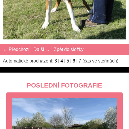
← Předchozí
Další →
Zpět do složky
Automatické procházení:
3
|
4
|
5
|
6
|
7
(čas ve vteřinách)
POSLEDNÍ FOTOGRAFIE