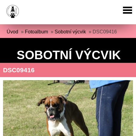
Úvod
»
Fotoalbum
»
Sobotní výcvik
»
DSC09416
SOBOTNÍ VÝCVIK
DSC09416