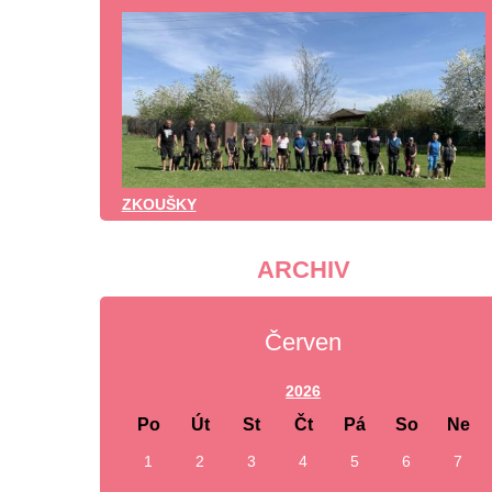
ZKOUŠKY
ARCHIV
Červen
2026
Po
Út
St
Čt
Pá
So
Ne
1
2
3
4
5
6
7