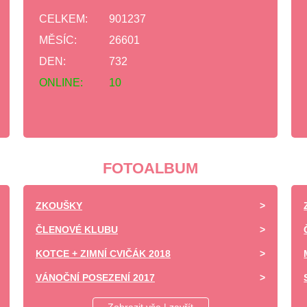
CELKEM:
901237
MĚSÍC:
26601
DEN:
732
ONLINE:
10
FOTOALBUM
ZKOUŠKY
ČLENOVÉ KLUBU
KOTCE + ZIMNÍ CVIČÁK 2018
VÁNOČNÍ POSEZENÍ 2017
DĚTSKÝ DEN ZÁPY 2017 -UKÁZKA VÝCVIKU