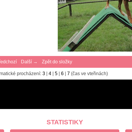
edchozí
Další →
Zpět do složky
matické procházení:
3
|
4
|
5
|
6
|
7
(čas ve vteřinách)
STATISTIKY