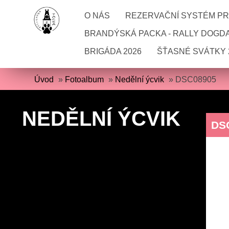
O NÁS
REZERVAČNÍ SYSTÉM PRO
BRANDÝSKÁ PACKA - RALLY DOGD
BRIGÁDA 2026
ŠŤASNÉ SVÁTKY 
Úvod
»
Fotoalbum
»
Nedělní ýcvik
»
DSC08905
NEDĚLNÍ ÝCVIK
DS