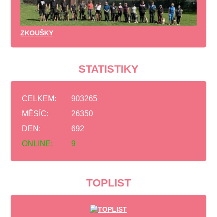
ZKOUŠKY
STATISTIKY
CELKEM:
903265
MĚSÍC:
26350
DEN:
692
ONLINE:
9
TOPLIST