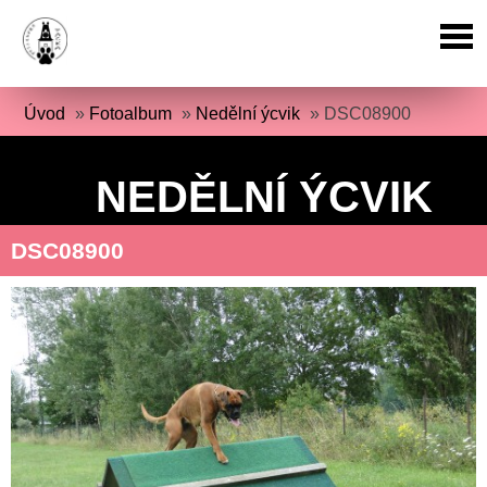
Úvod
»
Fotoalbum
»
Nedělní ýcvik
»
DSC08900
NEDĚLNÍ ÝCVIK
DSC08900