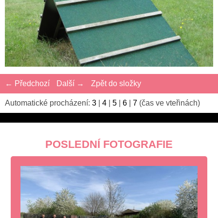
← Předchozí
Další →
Zpět do složky
Automatické procházení:
3
|
4
|
5
|
6
|
7
(čas ve vteřinách)
POSLEDNÍ FOTOGRAFIE