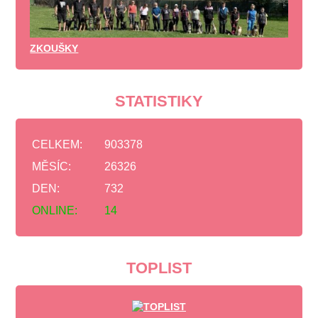
ZKOUŠKY
STATISTIKY
CELKEM:
903378
MĚSÍC:
26326
DEN:
732
ONLINE:
14
TOPLIST