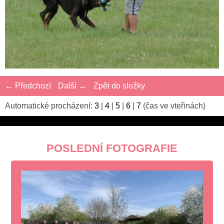
← Předchozí
Další →
Zpět do složky
Automatické procházení:
3
|
4
|
5
|
6
|
7
(čas ve vteřinách)
POSLEDNÍ FOTOGRAFIE