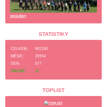
ZKOUŠKY
STATISTIKY
CELKEM:
902160
MĚSÍC:
26554
DEN:
677
ONLINE:
11
TOPLIST