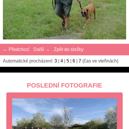
← Předchozí
Další →
Zpět do složky
Automatické procházení:
3
|
4
|
5
|
6
|
7
(čas ve vteřinách)
POSLEDNÍ FOTOGRAFIE