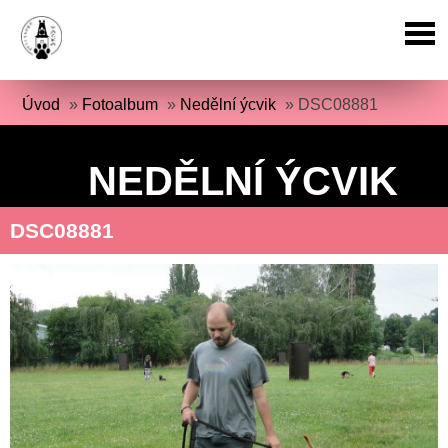
Úvod
»
Fotoalbum
»
Nedělní ýcvik
»
DSC08881
NEDĚLNÍ ÝCVIK
DSC08881