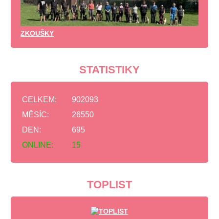
ZKOUŠKY
STATISTIKY
CELKEM:
902093
MĚSÍC:
26550
DEN:
695
ONLINE:
15
TOPLIST