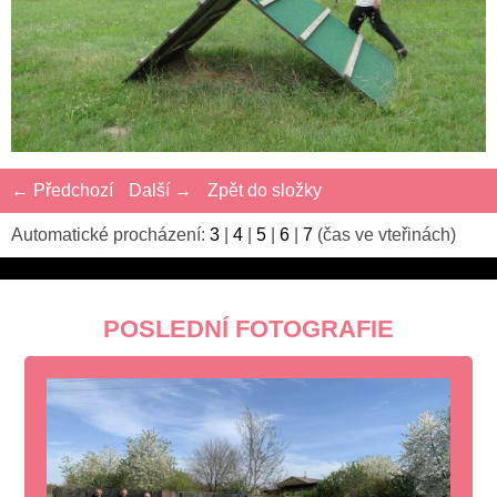
← Předchozí
Další →
Zpět do složky
Automatické procházení:
3
|
4
|
5
|
6
|
7
(čas ve vteřinách)
POSLEDNÍ FOTOGRAFIE