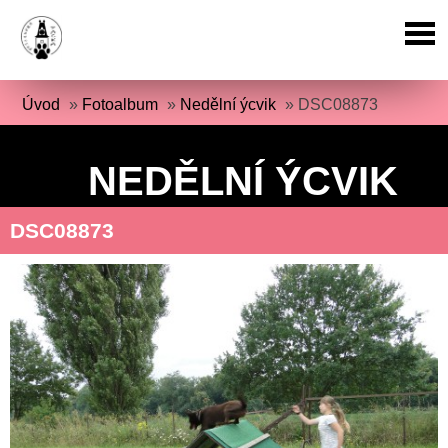
Úvod
»
Fotoalbum
»
Nedělní ýcvik
»
DSC08873
NEDĚLNÍ ÝCVIK
DSC08873