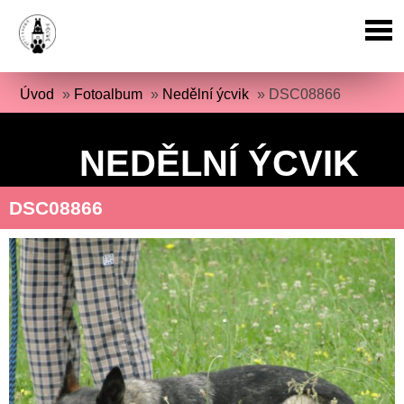
Úvod
»
Fotoalbum
»
Nedělní ýcvik
»
DSC08866
NEDĚLNÍ ÝCVIK
DSC08866