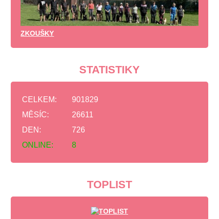
ZKOUŠKY
STATISTIKY
CELKEM:
901829
MĚSÍC:
26611
DEN:
726
ONLINE:
8
TOPLIST