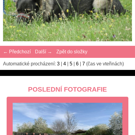
← Předchozí
Další →
Zpět do složky
Automatické procházení:
3
|
4
|
5
|
6
|
7
(čas ve vteřinách)
POSLEDNÍ FOTOGRAFIE