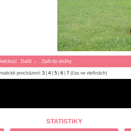
edchozí
Další →
Zpět do složky
matické procházení:
3
|
4
|
5
|
6
|
7
(čas ve vteřinách)
STATISTIKY