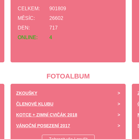
CELKEM:
901809
MĚSÍC:
26602
DEN:
717
ONLINE:
4
FOTOALBUM
ZKOUŠKY
ČLENOVÉ KLUBU
KOTCE + ZIMNÍ CVIČÁK 2018
VÁNOČNÍ POSEZENÍ 2017
DĚTSKÝ DEN ZÁPY 2017 -UKÁZKA VÝCVIKU