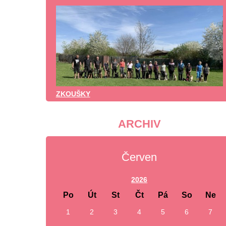
ZKOUŠKY
ARCHIV
Červen
2026
Po
Út
St
Čt
Pá
So
Ne
1
2
3
4
5
6
7