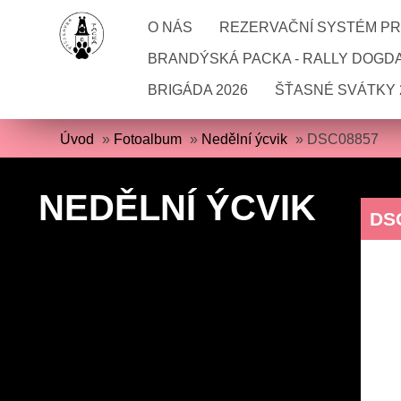
O NÁS
REZERVAČNÍ SYSTÉM PRO
BRANDÝSKÁ PACKA - RALLY DOGD
BRIGÁDA 2026
ŠŤASNÉ SVÁTKY 
Úvod
»
Fotoalbum
»
Nedělní ýcvik
»
DSC08857
NEDĚLNÍ ÝCVIK
DS