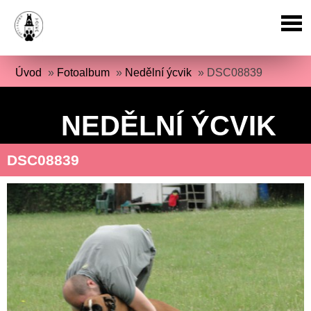
Úvod
»
Fotoalbum
»
Nedělní ýcvik
»
DSC08839
NEDĚLNÍ ÝCVIK
DSC08839