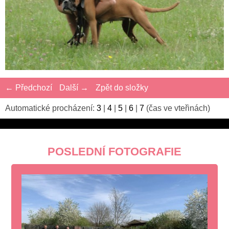
← Předchozí
Další →
Zpět do složky
Automatické procházení:
3
|
4
|
5
|
6
|
7
(čas ve vteřinách)
POSLEDNÍ FOTOGRAFIE