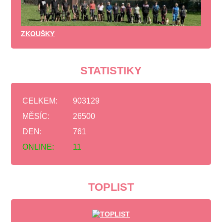
ZKOUŠKY
STATISTIKY
CELKEM:
903129
MĚSÍC:
26500
DEN:
761
ONLINE:
11
TOPLIST