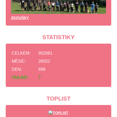
ZKOUŠKY
STATISTIKY
CELKEM:
902061
MĚSÍC:
26552
DEN:
699
ONLINE:
7
TOPLIST