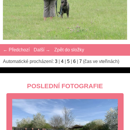
← Předchozí
Další →
Zpět do složky
Automatické procházení:
3
|
4
|
5
|
6
|
7
(čas ve vteřinách)
POSLEDNÍ FOTOGRAFIE