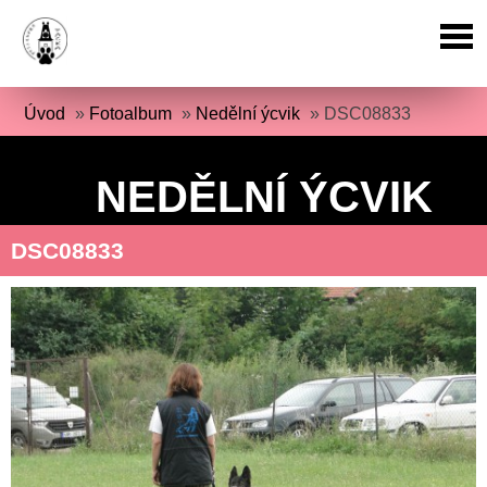
Úvod
»
Fotoalbum
»
Nedělní ýcvik
»
DSC08833
NEDĚLNÍ ÝCVIK
DSC08833